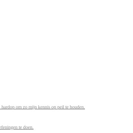
n hardop om zo mijn kennis op peil te houden.
efeningen te doen.