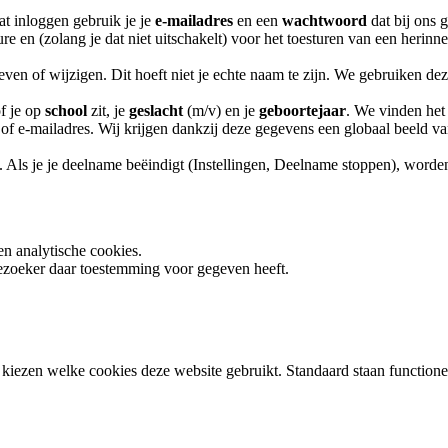
at inloggen gebruik je je
e-mailadres
en een
wachtwoord
dat bij ons 
e en (zolang je dat niet uitschakelt) voor het toesturen van een herinne
ven of wijzigen. Dit hoeft niet je echte naam te zijn. We gebruiken dez
f je op
school
zit, je
geslacht
(m/v) en je
geboortejaar
. We vinden het 
f e-mailadres. Wij krijgen dankzij deze gegevens een globaal beeld van
Als je je deelname beëindigt (Instellingen, Deelname stoppen), worden 
en analytische cookies.
ezoeker daar toestemming voor gegeven heeft.
 kiezen welke cookies deze website gebruikt. Standaard staan functionel