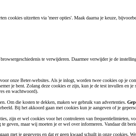
ten cookies uitzetten via 'meer opties'. Maak daarna je keuze, bijvoorbe
je browsergeschiedenis te verwijderen. Daarmee verwijder je de instelli
 voor onze Beter-websites. Als je inlogt, worden twee cookies op je c
er je bent. Zolang deze cookies er zijn, kun je de test invullen en je 
dres en wachtwoord).
ten. Om die kosten te dekken, maken we gebruik van advertenties.
Gepe
rbeeld. Bij het akkoord gaan met cookies kun je aangeven of je geperson
nties, zijn er wel cookies voor het controleren van frequentielimieten, 
 te geven, maar wij moeten je er wel over informeren. Vandaar dit beri
an met je gegevens en dat er geen kwaad schuilt in onze cookies. We h