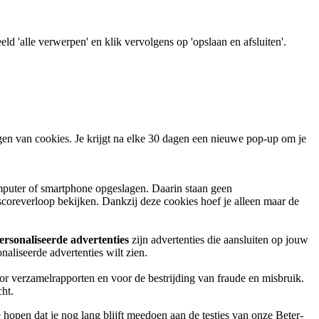
eld 'alle verwerpen' en klik vervolgens op 'opslaan en afsluiten'.
ngen van cookies. Je krijgt na elke 30 dagen een nieuwe pop-up om je
omputer of smartphone opgeslagen. Daarin staan geen
scoreverloop bekijken. Dankzij deze cookies hoef je alleen maar de
rsonaliseerde advertenties
zijn advertenties die aansluiten op jouw
aliseerde advertenties wilt zien.
voor verzamelrapporten en voor de bestrijding van fraude en misbruik.
cht.
open dat je nog lang blijft meedoen aan de testjes van onze Beter-