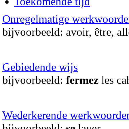
Toekomende tijd
Onregelmatige werkwoorde
bijvoorbeeld: avoir, être, all
Gebiedende wijs
bijvoorbeeld:
fermez
les ca
Wederkerende werkwoorde
bijvoorbeeld:
se
laver