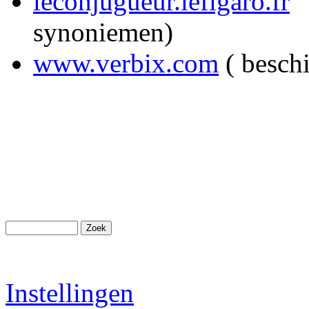
leconjugueur.lefigaro.fr
(
synoniemen)
www.verbix.com
( beschi
Instellingen