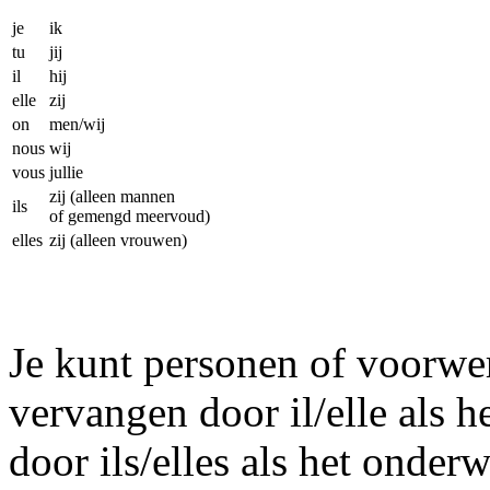
je
ik
tu
jij
il
hij
elle
zij
on
men/wij
nous
wij
vous
jullie
zij (alleen mannen
ils
of gemengd meervoud)
elles
zij (alleen vrouwen)
Je kunt personen of voorwe
vervangen door il/elle als 
door ils/elles als het onder