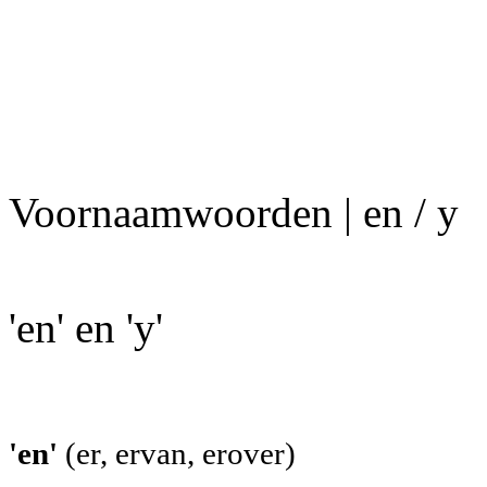
Voornaamwoorden | en / y
'en' en 'y'
'en'
(er, ervan, erover)