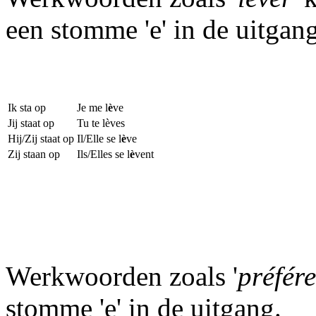
een stomme 'e' in de uitgang
Ik sta op
Je me l
è
ve
Jij staat op
Tu te lèves
Hij/Zij staat op
Il/Elle se l
è
ve
Zij staan op
Ils/Elles se l
è
vent
Werkwoorden zoals '
préfére
stomme 'e' in de uitgang.