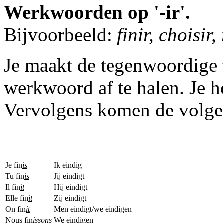
Werkwoorden op '-ir'.
Bijvoorbeeld:
finir, choisir, 
Je maakt de tegenwoordige 
werkwoord af te halen. Je h
Vervolgens komen de volgen
Je fin
is
Ik eindig
Tu fin
is
Jij eindigt
Il fin
it
Hij eindigt
Elle fin
it
Zij eindigt
On fin
it
Men eindigt/we eindigen
Nous fin
issons
We eindigen