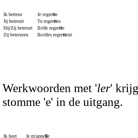
Ik betreur
Je regre
tt
e
Jij betreurt
Tu regre
tt
es
Hij/Zij betreurt
Il/elle regre
tt
e
Zij betreuren
Ils/elles regre
tt
ent
Werkwoorden met '
ler
' krij
stomme 'e' in de uitgang.
Ik heet
Je m'appe
ll
e