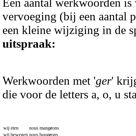
Een aantal werkwoorden is 
vervoeging (bij een aantal
een kleine wijziging in de 
uitspraak:
Werkwoorden met '
ger
' kri
die voor de letters a, o, u sta
wij eten
nous mang
e
ons
wij bewegen
nous boug
e
ons