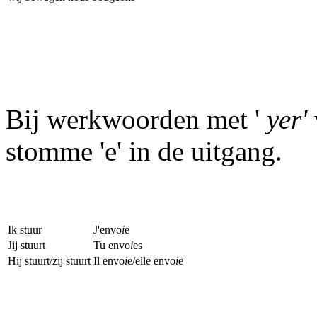
Bij werkwoorden met '
yer'
stomme 'e' in de uitgang.
Ik stuur
J'envo
i
e
Jij stuurt
Tu envo
i
es
Hij stuurt/zij stuurt
Il envo
i
e/elle envo
i
e