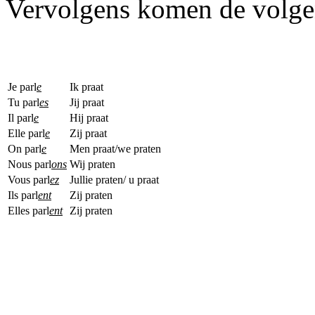
Vervolgens komen de volgen
Je parl
e
Ik praat
Tu parl
es
Jij praat
Il parl
e
Hij praat
Elle parl
e
Zij praat
On parl
e
Men praat/we praten
Nous parl
ons
Wij praten
Vous parl
ez
Jullie praten/ u praat
Ils parl
ent
Zij praten
Elles parl
ent
Zij praten