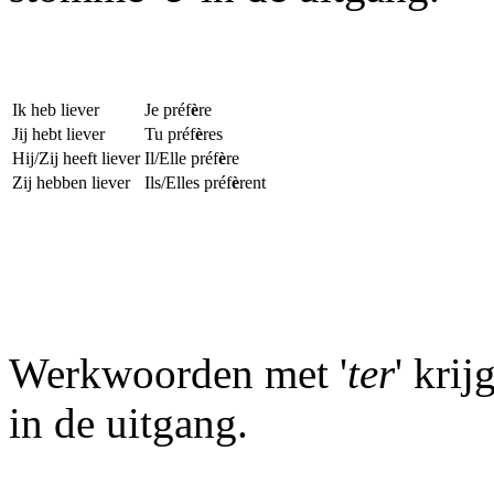
Ik heb liever
Je préf
è
re
Jij hebt liever
Tu préf
è
res
Hij/Zij heeft liever
Il/Elle préf
è
re
Zij hebben liever
Ils/Elles préf
è
rent
Werkwoorden met '
ter
' krij
in de uitgang.