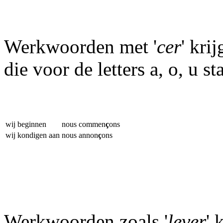
Werkwoorden met '
cer
' kri
die voor de letters a, o, u sta
wij beginnen
nous commen
ç
ons
wij kondigen aan
nous annon
ç
ons
Werkwoorden zoals '
lever
' 