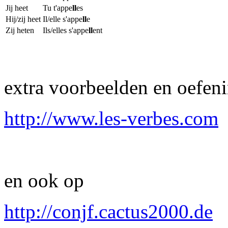
Jij heet
Tu t'appe
ll
es
Hij/zij heet
Il/elle s'appe
ll
e
Zij heten
Ils/elles s'appe
ll
ent
extra voorbeelden en oefen
http://www.les-verbes.com
en ook op
http://conjf.cactus2000.de